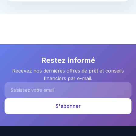
Restez informé
Recevez nos dernières offres de prêt et conseils
financiers par e-mail.
Saisissez votre email
S'abonner