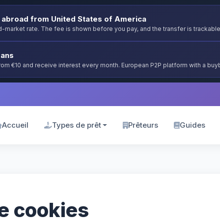
abroad from United States of America
-market rate. The fee is shown before you pay, and the transfer is trackable
oans
from €10 and receive interest every month. European P2P platform with a bu
Accueil
Types de prêt
Prêteurs
Guides
de cookies