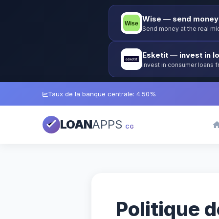
Wise — send money 
Send money at the real mid
Esketit — invest in l
Invest in consumer loans 
guarantee.
Taux de la banque centrale: 4.50%
LOAN
APPS
CG
Politique 