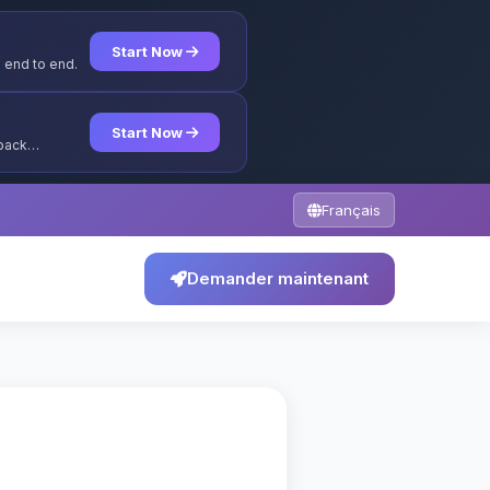
Start Now
 end to end.
Start Now
yback
Français
Demander maintenant