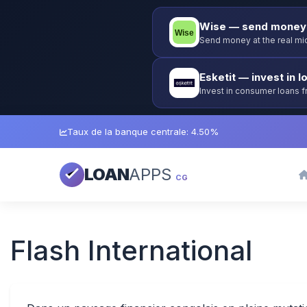
Wise — send money 
Send money at the real mid
Esketit — invest in l
Invest in consumer loans 
guarantee.
Taux de la banque centrale: 4.50%
LOAN
APPS
CG
Flash International