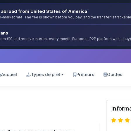
abroad from United States of America
-market rate. The fee is shown before you pay, and the transfer is trackable
oans
from €10 and receive interest every month. European P2P platform with a bu
Accueil
Types de prêt
Prêteurs
Guides
Informa