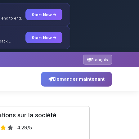
Start Now
 end to end.
Start Now
yback
Français
Demander maintenant
tions sur la société
4.29/5