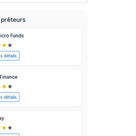
 prêteurs
icro Funds
es détails
Finance
es détails
ay